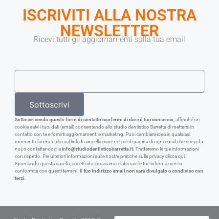
ISCRIVITI ALLA NOSTRA
NEWSLETTER
Ricevi tutti gli aggiornamenti sulla tua email
Sottoscrivi
Sottoscrivendo questo form di contatto confermi di dare il tuo consenso,
affinché un
cookie salvi i tuoi dati (email) consentendo allo studio dentistico Barretta di mettersi in
contatto con te e fornirti aggiornamenti e marketing. Puoi cambiare idea in qualsiasi
momento facendo clic sul link di cancellazione nel piè di pagina di ogni email che ricevi da
noi, o contattandoci a
info@studiodentisticobarretta.it.
Tratteremo le tue informazioni
con rispetto. Per ulteriori informazioni sulle nostre pratiche sulla privacy clicca qui.
Spuntando questa casella, accetti che possiamo elaborare le tue informazioni in
conformità con questi termini.
Il tuo indirizzo email non sarà divulgato o condiviso con
terzi.