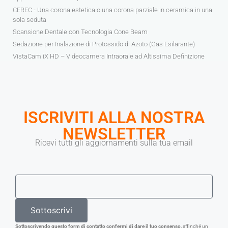
CEREC - Una corona estetica o una corona parziale in ceramica in una
sola seduta
Scansione Dentale con Tecnologia Cone Beam
Sedazione per Inalazione di Protossido di Azoto (Gas Esilarante)
VistaCam iX HD – Videocamera Intraorale ad Altissima Definizione
ISCRIVITI ALLA NOSTRA
NEWSLETTER
Ricevi tutti gli aggiornamenti sulla tua email
Sottoscrivi
Sottoscrivendo questo form di contatto confermi di dare il tuo consenso,
affinché un